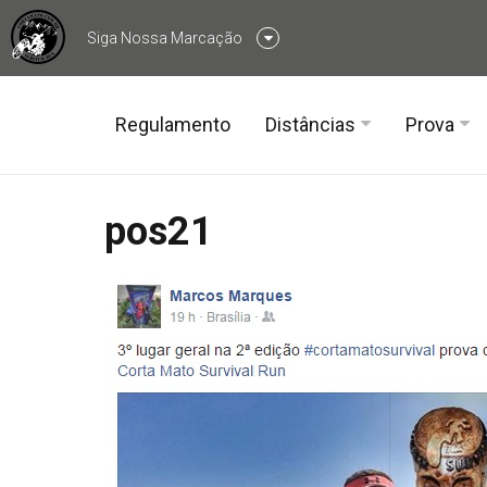
Siga Nossa Marcação
Siga no Facebook
Regulamento
Distâncias
Prova
Siga no Instagram
T-800 (19 a 25k)
Quarta 
pos21
T-1000 (32 a 43k)
Terceir
T-1200 (55 a 63k)
Segund
Primeir
Inscriç
Voluntá