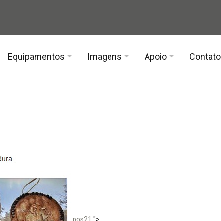
Equipamentos
Imagens
Apoio
Contato
Corta Mato – 2018
Alimentação
Fotos
Tênis
a Corta Mato – 2017
Bastão
Vídeos
a Corta Mato – 2016
Iluminação
a Corta Mato – 2015
Mochila
ão
tênis
rios
cuidados com os pés
pos21
">