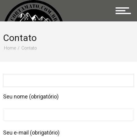
Distâncias
Prova
Contato
Home
Contato
Equipamentos
Imagens
Seu nome (obrigatório)
Apoio
Seu e-mail (obrigatório)