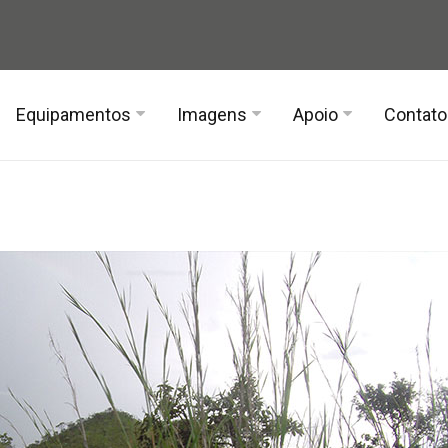
Equipamentos
Imagens
Apoio
Contato
Corta Mato – 2018
Alimentação
Fotos
Tênis
a Corta Mato – 2017
Bastão
Vídeos
a Corta Mato – 2016
Iluminação
a Corta Mato – 2015
Mochila
ão
tênis
rios
cuidados com os pés