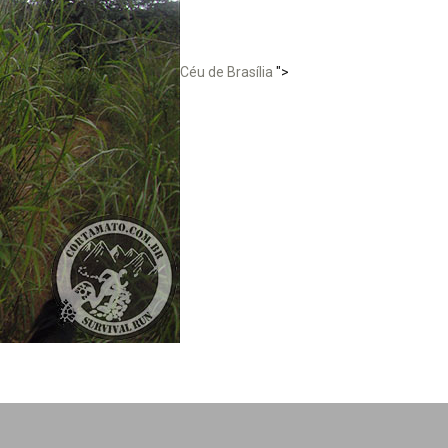
Céu de Brasília
">