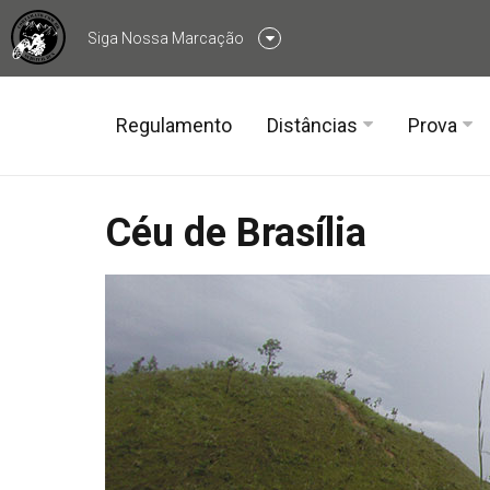
Siga Nossa Marcação
Siga no Facebook
Regulamento
Distâncias
Prova
Siga no Instagram
T-800 (19 a 25k)
Quarta 
Céu de Brasília
T-1000 (32 a 43k)
Terceir
T-1200 (55 a 63k)
Segund
Primeir
Inscriç
Voluntá