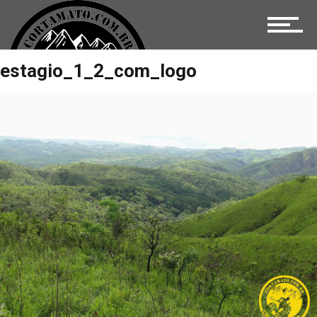
Distâncias
estagio_1_2_com_logo
Prova
Equipamentos
Imagens