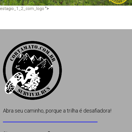
Apoio
estagio_1_2_com_logo
">
Contato
Abra seu caminho, porque a trilha é desafiadora!